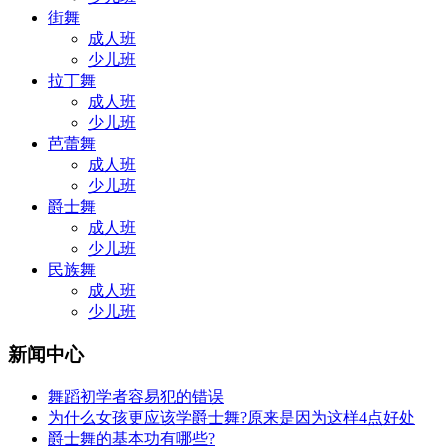
街舞
成人班
少儿班
拉丁舞
成人班
少儿班
芭蕾舞
成人班
少儿班
爵士舞
成人班
少儿班
民族舞
成人班
少儿班
新闻中心
舞蹈初学者容易犯的错误
为什么女孩更应该学爵士舞?原来是因为这样4点好处
爵士舞的基本功有哪些?